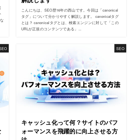
ン
索
こんにちは、SEO歴16年の西山です。今回は「canonical
か
タグ」について分かりやすく解説します。 canonicalタグ
な
とは？ canonicalタグとは、検索エンジンに対して「この
URLが正規のコンテンツである」...
SEO
SEO
ラ
キャッシュ化って何？サイトのパフ
な
ォーマンスを飛躍的に向上させる方
法