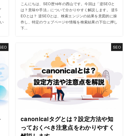
マ
こんにちは、SEO歴16年の西山です。今回は「逆SEOと
プ
は？意味や手法」について分かりやすく解説します。 逆S
も
EOとは？ 逆SEOとは、検索エンジンの結果を意図的に操
い
作し、特定のウェブページや情報を検索結果の下位に押し
下...
SEO
SEO
か
canonicalタグとは？設定方法や知
っておくべき注意点をわかりやすく
解説します